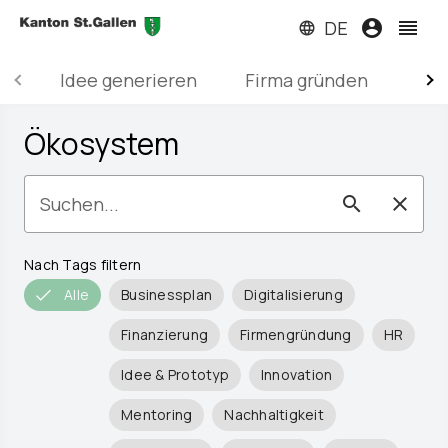
DE
account_circle
reorder
language
Idee generieren
Firma gründen
Sta
dashboard
Ökosystem
construction
keyboard_arrow_right
credit_card
keyboard_arrow_right
Suchen...
search
clear
blur_on
Nach Tags filtern
Alle
Businessplan
Digitalisierung
Anmelden
Finanzierung
Firmengründung
HR
Idee & Prototyp
Innovation
Mentoring
Nachhaltigkeit